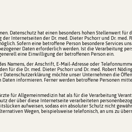
en. Datenschutz hat einen besonders hohen Stellenwert für di
der Internetseiten der Dr. med. Dieter Pschorr und Dr. med. 
glich. Sofern eine betroffene Person besondere Services uns
zogener Daten erforderlich werden. Ist die Verarbeitung per
enerell eine Einwilligung der betroffenen Person ein.
es Namens, der Anschrift, E-Mail-Adresse oder Telefonnummer 
n für die Dr. med. Dieter Pschorr und Dr. med. Robert Nödin
r Datenschutzerklärung möchte unser Unternehmen die Öffent
Daten informieren. Ferner werden betroffene Personen mitte
ärzte für Allgemeinmedizin hat als für die Verarbeitung Veran
tz der über diese Internetseite verarbeiteten personenbezo
tslücken aufweisen, sodass ein absoluter Schutz nicht gewähr
ternativen Wegen, beispielsweise telefonisch, an uns zu über