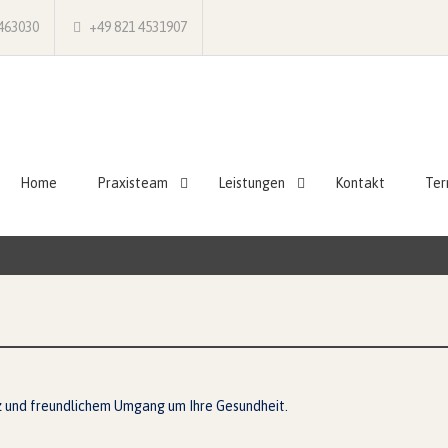
463030
+49 821 4531907
Home
Praxisteam
Leistungen
Kontakt
Ter
z und freundlichem Umgang um Ihre Gesundheit.